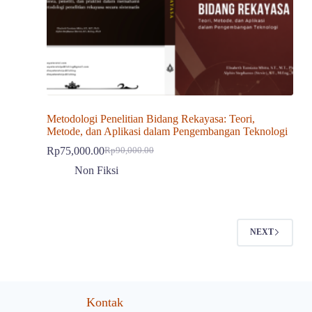
Metodologi Penelitian Bidang Rekayasa: Teori,
Metode, dan Aplikasi dalam Pengembangan Teknologi
Rp
75,000.00
Rp
90,000.00
Harga
Harga
aslinya
saat
Non Fiksi
adalah:
ini
Rp90,000.00.
adalah:
Rp75,000.00.
NEXT
Kontak