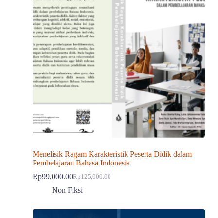
Menelisik Ragam Karakteristik Peserta Didik dalam
Pembelajaran Bahasa Indonesia
Rp
99,000.00
Rp
125,000.00
Harga
Harga
aslinya
saat
Non Fiksi
adalah:
ini
Rp125,000.00.
adalah:
Rp99,000.00.