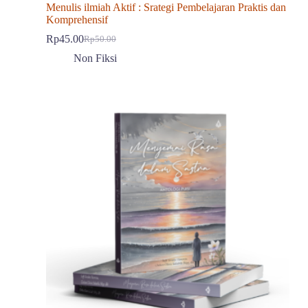
Menulis ilmiah Aktif : Srategi Pembelajaran Praktis dan
Komprehensif
Rp
45.00
Rp
50.00
Harga
Harga
aslinya
saat
Non Fiksi
adalah:
ini
Rp50.00.
adalah:
Rp45.00.