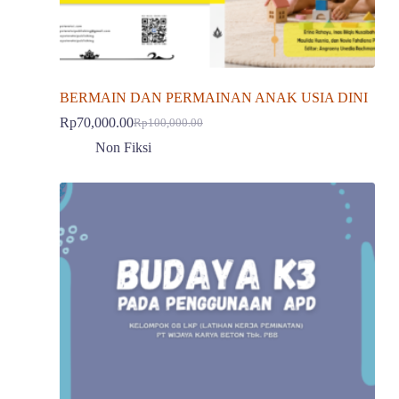
BERMAIN DAN PERMAINAN ANAK USIA DINI
Rp
70,000.00
Rp
100,000.00
Harga
Harga
aslinya
saat
Non Fiksi
adalah:
ini
Rp100,000.00.
adalah:
Rp70,000.00.