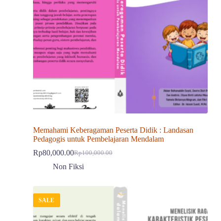
Memahami Keberagaman Peserta Didik : Landasan
Pedagogis untuk Pembelajaran Mendalam
Rp
80,000.00
Rp
100,000.00
Harga
Harga
aslinya
saat
Non Fiksi
adalah:
ini
Rp100,000.00.
adalah:
Rp80,000.00.
SALE