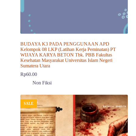
BUDAYA K3 PADA PENGGUNAAN APD
Kelompok 08 LKP (Latihan Kerja Peminatan) PT
WIJAYA KARYA BETON Tbk. PBB Fakultas
Kesehatan Masyarakat Universitas Islam Negeri
Sumatera Utara
Rp
60.00
Non Fiksi
SALE