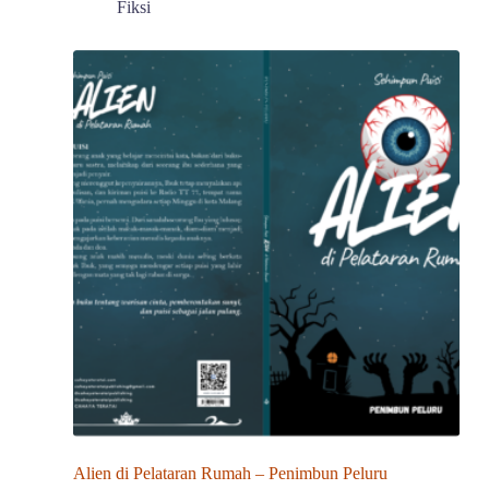
aslinya
saat
Fiksi
adalah:
ini
Rp60,000.00.
adalah:
Rp55,000.00.
Alien di Pelataran Rumah – Penimbun Peluru