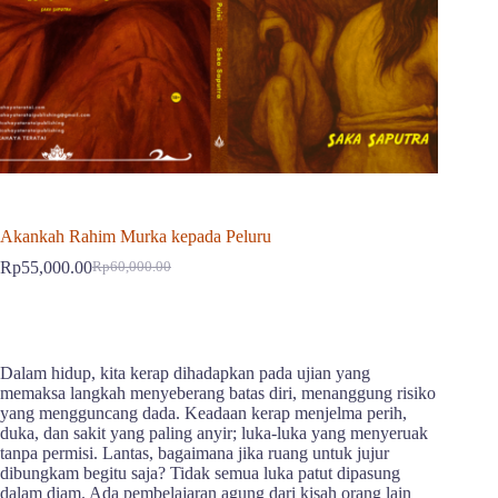
Akankah Rahim Murka kepada Peluru
Rp
55,000.00
Rp
60,000.00
Harga
Harga
aslinya
saat
adalah:
ini
Rp60,000.00.
adalah:
Rp55,000.00.
Dalam hidup, kita kerap dihadapkan pada ujian yang
memaksa langkah menyeberang batas diri, menanggung risiko
yang mengguncang dada. Keadaan kerap menjelma perih,
duka, dan sakit yang paling anyir; luka-luka yang menyeruak
tanpa permisi. Lantas, bagaimana jika ruang untuk jujur
dibungkam begitu saja? Tidak semua luka patut dipasung
dalam diam. Ada pembelajaran agung dari kisah orang lain