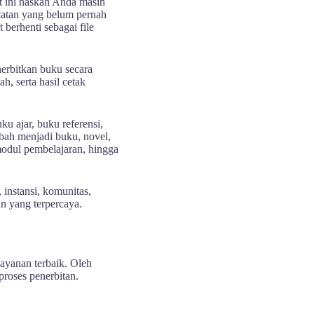
t ini naskah Anda masih
atatan yang belum pernah
 berhenti sebagai file
rbitkan buku secara
, serta hasil cetak
ku ajar, buku referensi,
diubah menjadi buku, novel,
 modul pembelajaran, hingga
 instansi, komunitas,
n yang terpercaya.
ayanan terbaik. Oleh
proses penerbitan.