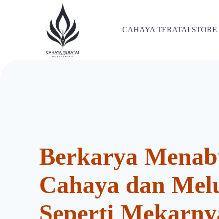
S
k
i
CAHAYA TERATAI STORE
p
t
o
c
o
n
t
e
n
t
Berkarya Menab
Cahaya dan Mel
Seperti Mekarn