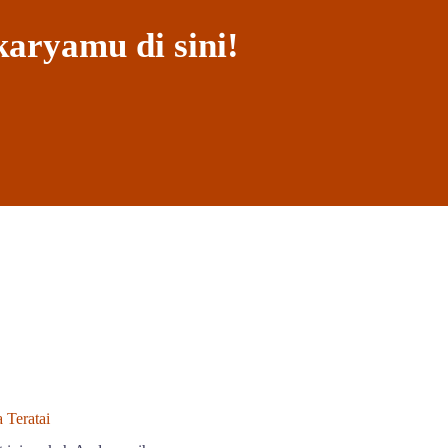
karyamu di sini!
 Teratai