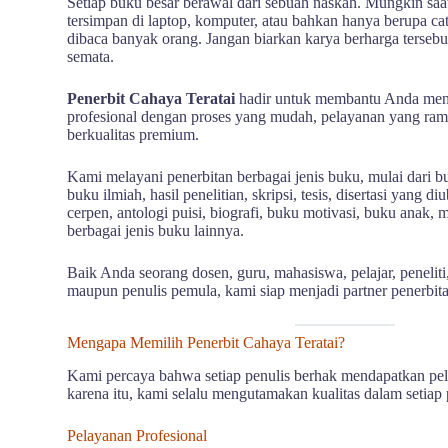
Setiap buku besar berawal dari sebuah naskah. Mungkin saa
tersimpan di laptop, komputer, atau bahkan hanya berupa c
dibaca banyak orang. Jangan biarkan karya berharga tersebut
semata.
Penerbit Cahaya Teratai
hadir untuk membantu Anda mene
profesional dengan proses yang mudah, pelayanan yang ramah
berkualitas premium.
Kami melayani penerbitan berbagai jenis buku, mulai dari bu
buku ilmiah, hasil penelitian, skripsi, tesis, disertasi yang 
cerpen, antologi puisi, biografi, buku motivasi, buku anak,
berbagai jenis buku lainnya.
Baik Anda seorang dosen, guru, mahasiswa, pelajar, peneliti,
maupun penulis pemula, kami siap menjadi partner penerbita
Mengapa Memilih Penerbit Cahaya Teratai?
Kami percaya bahwa setiap penulis berhak mendapatkan pel
karena itu, kami selalu mengutamakan kualitas dalam setiap 
Pelayanan Profesional