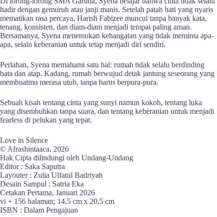
Di lorong-lorong SMA Garuda, Syena belajar bahwa cinta tidak selalu
hadir dengan gemuruh atau janji manis. Setelah patah hati yang nyaris
mematikan rasa percaya, Harish Fabizee muncul tanpa banyak kata,
tenang, konsisten, dan diam-diam menjadi tempat paling aman.
Bersamanya, Syena menemukan kehangatan yang tidak meminta apa-
apa, selain keberanian untuk tetap menjadi diri sendiri.
Perlahan, Syena memahami satu hal: rumah tidak selalu berdinding
bata dan atap. Kadang, rumah berwujud detak jantung seseorang yang
membuatmu merasa utuh, tanpa harus berpura-pura.
Sebuah kisah tentang cinta yang sunyi namun kokoh, tentang luka
yang disembuhkan tanpa suara, dan tentang keberanian untuk menjadi
fearless di pelukan yang tepat.
Love in Silence
© Afrashintaaca, 2026
Hak Cipta dilindungi oleh Undang-Undang
Editor : Saka Saputra
Layouter : Zulia Ulfatul Badriyah
Desain Sampul : Satria Eka
Cetakan Pertama, Januari 2026
vi + 156 halaman; 14,5 cm x 20,5 cm
ISBN : Dalam Pengajuan