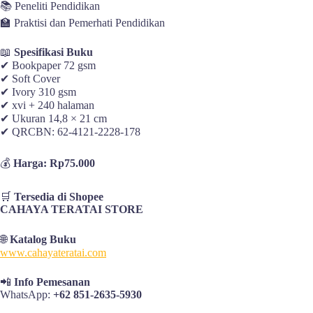
📚 Peneliti Pendidikan
🏫 Praktisi dan Pemerhati Pendidikan
📖
Spesifikasi Buku
✔ Bookpaper 72 gsm
✔ Soft Cover
✔ Ivory 310 gsm
✔ xvi + 240 halaman
✔ Ukuran 14,8 × 21 cm
✔ QRCBN: 62-4121-2228-178
💰
Harga: Rp75.000
🛒
Tersedia di Shopee
CAHAYA TERATAI STORE
🌐
Katalog Buku
www.cahayateratai.com
📲
Info Pemesanan
WhatsApp:
+62 851-2635-5930