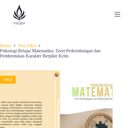
S
k
i
p
t
o
c
o
Home
Non Fiksi
n
Psikologi Belajar Matematika: Teori Perkembangan dan
t
Pembentukan Karakter Berpikir Kritis
e
n
t
SALE