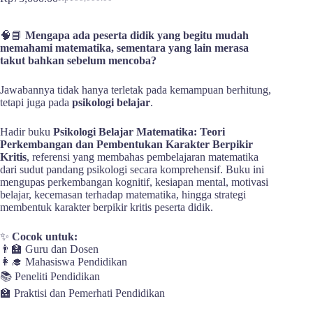
Harga
Harga
aslinya
saat
adalah:
ini
🧠📘
Mengapa ada peserta didik yang begitu mudah
Rp100,000.00.
adalah:
memahami matematika, sementara yang lain merasa
Rp75,000.00.
takut bahkan sebelum mencoba?
Jawabannya tidak hanya terletak pada kemampuan berhitung,
tetapi juga pada
psikologi belajar
.
Hadir buku
Psikologi Belajar Matematika: Teori
Perkembangan dan Pembentukan Karakter Berpikir
Kritis
, referensi yang membahas pembelajaran matematika
dari sudut pandang psikologi secara komprehensif. Buku ini
mengupas perkembangan kognitif, kesiapan mental, motivasi
belajar, kecemasan terhadap matematika, hingga strategi
membentuk karakter berpikir kritis peserta didik.
✨
Cocok untuk:
👨‍🏫 Guru dan Dosen
👩‍🎓 Mahasiswa Pendidikan
📚 Peneliti Pendidikan
🏫 Praktisi dan Pemerhati Pendidikan