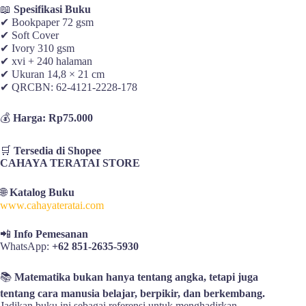
📖
Spesifikasi Buku
✔ Bookpaper 72 gsm
✔ Soft Cover
✔ Ivory 310 gsm
✔ xvi + 240 halaman
✔ Ukuran 14,8 × 21 cm
✔ QRCBN: 62-4121-2228-178
💰
Harga: Rp75.000
🛒
Tersedia di Shopee
CAHAYA TERATAI STORE
🌐
Katalog Buku
www.cahayateratai.com
📲
Info Pemesanan
WhatsApp:
+62 851-2635-5930
📚
Matematika bukan hanya tentang angka, tetapi juga
tentang cara manusia belajar, berpikir, dan berkembang.
Jadikan buku ini sebagai referensi untuk menghadirkan