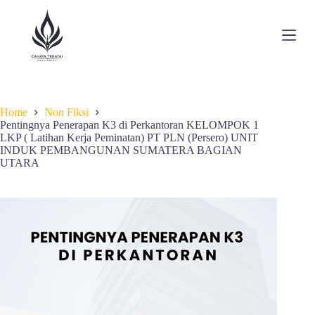
S
k
i
p
t
o
c
o
Home
Non Fiksi
n
Pentingnya Penerapan K3 di Perkantoran KELOMPOK 1
t
LKP ( Latihan Kerja Peminatan) PT PLN (Persero) UNIT
e
INDUK PEMBANGUNAN SUMATERA BAGIAN
n
UTARA
t