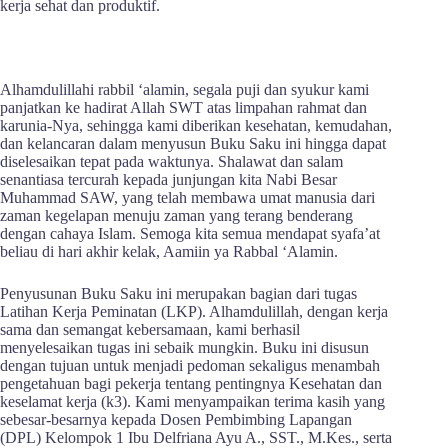
kerja sehat dan produktif.
Alhamdulillahi rabbil ‘alamin, segala puji dan syukur kami
panjatkan ke hadirat Allah SWT atas limpahan rahmat dan
karunia-Nya, sehingga kami diberikan kesehatan, kemudahan,
dan kelancaran dalam menyusun Buku Saku ini hingga dapat
diselesaikan tepat pada waktunya. Shalawat dan salam
senantiasa tercurah kepada junjungan kita Nabi Besar
Muhammad SAW, yang telah membawa umat manusia dari
zaman kegelapan menuju zaman yang terang benderang
dengan cahaya Islam. Semoga kita semua mendapat syafa’at
beliau di hari akhir kelak, Aamiin ya Rabbal ‘Alamin.
Penyusunan Buku Saku ini merupakan bagian dari tugas
Latihan Kerja Peminatan (LKP). Alhamdulillah, dengan kerja
sama dan semangat kebersamaan, kami berhasil
menyelesaikan tugas ini sebaik mungkin. Buku ini disusun
dengan tujuan untuk menjadi pedoman sekaligus menambah
pengetahuan bagi pekerja tentang pentingnya Kesehatan dan
keselamat kerja (k3). Kami menyampaikan terima kasih yang
sebesar-besarnya kepada Dosen Pembimbing Lapangan
(DPL) Kelompok 1 Ibu Delfriana Ayu A., SST., M.Kes., serta