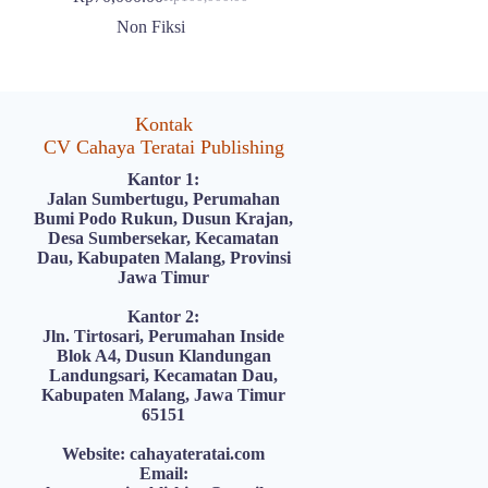
Harga
Harga
aslinya
saat
Non Fiksi
adalah:
ini
Rp100,000.00.
adalah:
Rp70,000.00.
Kontak
CV Cahaya Teratai Publishing
Kantor 1:
Jalan Sumbertugu, Perumahan
Bumi Podo Rukun, Dusun Krajan,
Desa Sumbersekar, Kecamatan
Dau, Kabupaten Malang, Provinsi
Jawa Timur
Kantor 2:
Jln. Tirtosari, Perumahan Inside
Blok A4, Dusun Klandungan
Landungsari, Kecamatan Dau,
Kabupaten Malang, Jawa Timur
65151
Website: cahayateratai.com
Email: