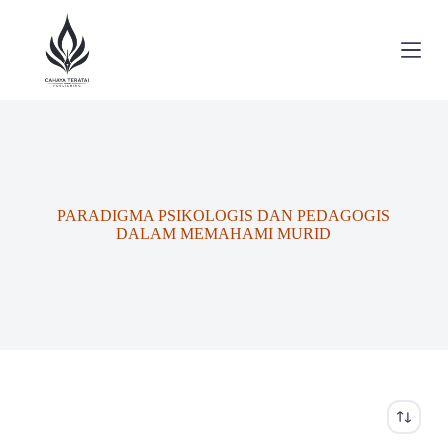
S
k
i
p
t
o
c
o
n
t
e
PARADIGMA PSIKOLOGIS DAN PEDAGOGIS
n
DALAM MEMAHAMI MURID
t