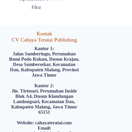
Harga
Harga
aslinya
saat
Fiksi
adalah:
ini
Rp67,000.00.
adalah:
Rp49,000.00.
Kontak
CV Cahaya Teratai Publishing
Kantor 1:
Jalan Sumbertugu, Perumahan
Bumi Podo Rukun, Dusun Krajan,
Desa Sumbersekar, Kecamatan
Dau, Kabupaten Malang, Provinsi
Jawa Timur
Kantor 2:
Jln. Tirtosari, Perumahan Inside
Blok A4, Dusun Klandungan
Landungsari, Kecamatan Dau,
Kabupaten Malang, Jawa Timur
65151
Website: cahayateratai.com
Email: